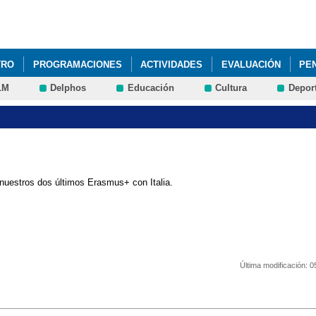
Pasar al
contenido
principal
TRO
PROGRAMACIONES
ACTIVIDADES
EVALUACIÓN
PE
LM
Delphos
Educación
Cultura
Depor
PROCESO DE ADMISIÓN ESO Y BACHILLERATO CURSO 2021-2022
O 2020-2021
INSTRUCCIONES PARA RECUPERAR ALGUNA MATERI
UERTAS ABIERTAS
LIBROS DE TEXTO CURSO 2019-2020
NUEVA
 nuestros dos últimos Erasmus+ con Italia.
ES FP
PRUEBAS LIBRES FP
SUSPENSIÓN TEMPORAL DE LA A
Última modificación:
0
vera