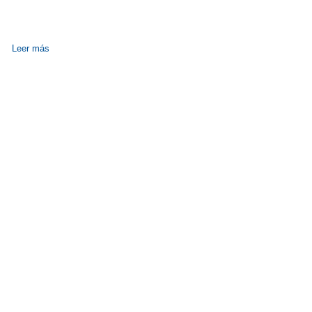
Leer más
sobre Jornadas del Carmen. XX aniversario de apertura