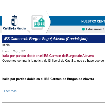
NUESTRO CEN
EducamosC
PROFESORES
IES Carmen de Burgos Seguí, Alovera (Guadalajara)
INICIO DE CURS
Inicio
Se encuentra usted aquí
JORNADA DE P
Lunes, 5 Mayo, 2025
Italia por partida doble en el IES Carmen de Burgos de Alovera
Queremos compartir la noticia de El liberal de Castilla, que se hace eco de
PRUEBAS LIBR
Italia por partida doble en el IES Carmen de Burgos de Alovera
Leer más
sobre Italia por partida doble en el IES Carmen de Burgos de Alo