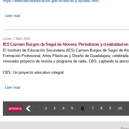
https://www.becaseducacion.gob.es/becas-y-ayudas.html
Leer más
sobre Becas curso 2025/2026
Lunes, 7 Abril, 2025
IES Carmen Burgos de Seguí de Alovera: Periodismo y creatividad en 
El Instituto de Educación Secundaria (IES) Carmen Burgos de Seguí de Alov
Formación Profesional, Artes Plásticas y Diseño de Guadalajara, celebrada
innovador proyecto de revista y programa de radio, CBS, captando la atenci
CBS: Un proyecto educativo integral
Leer más
sobre IES Carmen Burgos de Seguí de Alovera: Periodismo y crea
Páginas
6
‹
…
2
3
4
5
7
8
9
10
primera
Prot