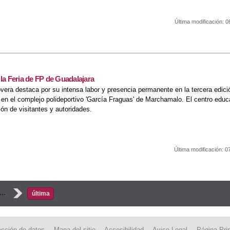
Última modificación:
0
la Feria de FP de Guadalajara
era destaca por su intensa labor y presencia permanente en la tercera edició
 en el complejo polideportivo 'García Fraguas' de Marchamalo. El centro edu
ón de visitantes y autoridades.
Última modificación:
0
tividad en la Feria de FP de Guadalajara
…
›
última
ección de datos
Mapa del sitio
Accesibilidad
Aviso Legal
Página Prin