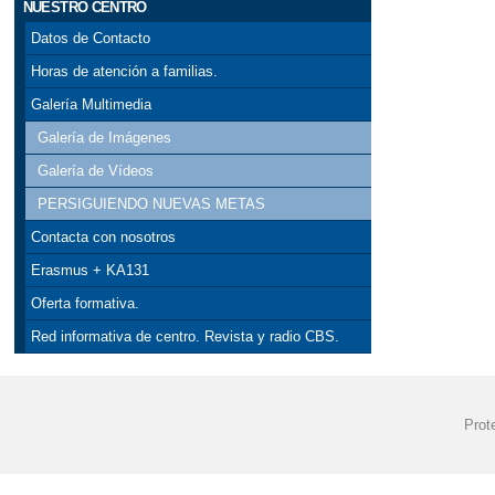
NUESTRO CENTRO
Datos de Contacto
Horas de atención a familias.
Galería Multimedia
Galería de Imágenes
Galería de Vídeos
PERSIGUIENDO NUEVAS METAS
Contacta con nosotros
Erasmus + KA131
Oferta formativa.
Red informativa de centro. Revista y radio CBS.
Prot