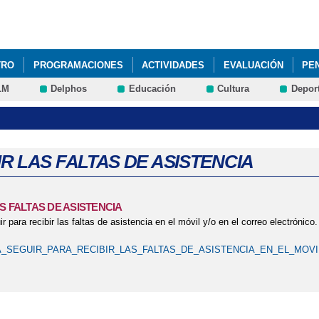
Pasar al
contenido
principal
TRO
PROGRAMACIONES
ACTIVIDADES
EVALUACIÓN
PE
LM
Delphos
Educación
Cultura
Depor
PROCESO DE ADMISIÓN ESO Y BACHILLERATO CURSO 2021-2022
O 2020-2021
INSTRUCCIONES PARA RECUPERAR ALGUNA MATERI
UERTAS ABIERTAS
LIBROS DE TEXTO CURSO 2019-2020
NUEVA
IR LAS FALTAS DE ASISTENCIA
ES FP
PRUEBAS LIBRES FP
SUSPENSIÓN TEMPORAL DE LA A
S FALTAS DE ASISTENCIA
 para recibir las faltas de asistencia en el móvil y/o en el correo electrónico.
_SEGUIR_PARA_RECIBIR_LAS_FALTAS_DE_ASISTENCIA_EN_EL_MOVIL