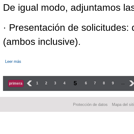
De igual modo, adjuntamos las
· Presentación de solicitudes:
(ambos inclusive).
Leer más
sobre Proceso de admisión del alumnado en los Ciclos Formativ
Páginas
5
‹
1
2
3
4
6
7
8
9
…
›
primera
Protección de datos
Mapa del sit