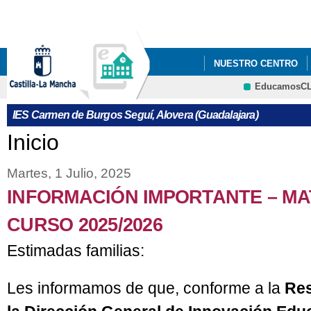
Pa
co
pri
NUESTRO CENTRO
EducamosC
PENDIENTES/APOYO
CRFP
IES Carmen de Burgos Seguí, Alovera (Guadalajara)
PROCESO DE ADMISIÓ
Se encuentra usted aquí
Inicio
PROCESO DE ADMISI
Martes, 1 Julio, 2025
INSTRUCCIONES PAR
INFORMACIÓN IMPORTANTE – M
JORNADA DE PUERTA
CURSO 2025/2026
NUEVA NORMATIVA
Estimadas familias:
SUSPENSIÓN TEMPOR
Les informamos de que, conforme a la
Res