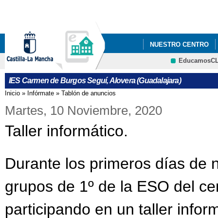
Pa
co
pri
NUESTRO CENTRO
EducamosC
PENDIENTES/APOYO
CRFP
IES Carmen de Burgos Seguí, Alovera (Guadalajara)
PROCESO DE ADMISIÓ
Inicio
»
Infórmate
»
Tablón de anuncios
Se encuentra usted aquí
PROCESO DE ADMISI
Martes, 10 Noviembre, 2020
Taller informático.
INSTRUCCIONES PAR
JORNADA DE PUERTA
Durante los primeros días de 
NUEVA NORMATIVA
grupos de 1º de la ESO del ce
SUSPENSIÓN TEMPOR
participando en un taller infor