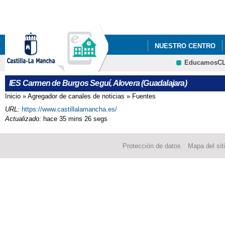
Pa
co
pri
NUESTRO CENTRO
EducamosC
PENDIENTES/APOYO
CRFP
IES Carmen de Burgos Seguí, Alovera (Guadalajara)
PROCESO DE ADMISIÓ
Inicio
»
Agregador de canales de noticias
»
Fuentes
Se encuentra usted aquí
URL:
https://www.castillalamancha.es/
PROCESO DE ADMISI
Actualizado:
hace 35 mins 26 segs
INSTRUCCIONES PAR
Protección de datos
Mapa del sit
JORNADA DE PUERTA
NUEVA NORMATIVA
SUSPENSIÓN TEMPOR