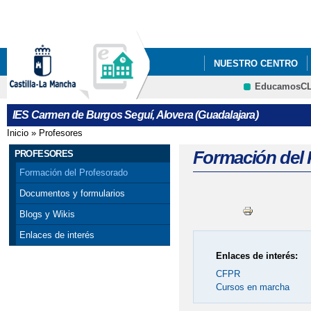
Pa
co
pri
NUESTRO CENTRO
EducamosC
PENDIENTES/APOYO
CRFP
IES Carmen de Burgos Seguí, Alovera (Guadalajara)
PROCESO DE ADMISIÓ
Inicio
»
Profesores
Se encuentra usted aquí
PROCESO DE ADMISI
Formación del 
PROFESORES
Formación del Profesorado
INSTRUCCIONES PAR
Documentos y formularios
JORNADA DE PUERTA
Blogs y Wikis
Enlaces de interés
NUEVA NORMATIVA
Enlaces de interés:
SUSPENSIÓN TEMPOR
CFPR
Cursos en marcha